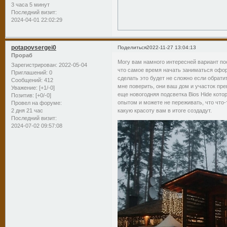
3 часа 5 минут
Последний визит:
2024-04-01 22:02:29
potapovsergei0
Поделиться
2022-11-27 13:04:13
Прораб
Могу вам намного интересней вариант пос
Зарегистрирован
: 2022-05-04
что самое время начать заниматься оформ
Приглашений:
0
сделать это будет не сложно если обрат
Сообщений:
412
мне поверить, они ваш дом и участок пре
Уважение:
[+1/-0]
еще новогодняя подсветка Bios Hide кот
Позитив:
[+0/-0]
опытом и можете не переживать, что что-
Провел на форуме:
2 дня 21 час
какую красоту вам в итоге создадут.
Последний визит:
2024-07-02 09:57:08