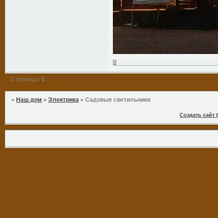
0
Страница:
1
»
Наш дом
»
Электрика
»
Садовые светильники
Создать сайт 