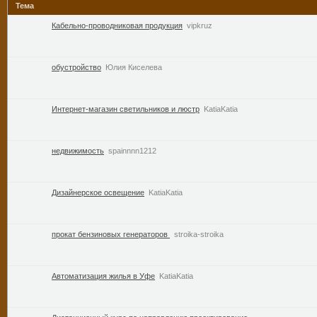
Тема
Кабельно-проводниковая продукция
vipkruz
обустройство
Юлия Киселева
Интернет-магазин светильников и люстр
KatiaKatia
недвижимость
spainnnn1212
Дизайнерское освещение
KatiaKatia
прокат бензиновых генераторов
stroika-stroika
Автоматизация жилья в Уфе
KatiaKatia