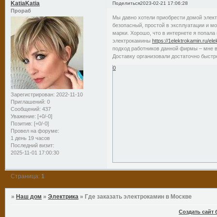
KatiaKatia
Поделиться
2023-02-21 17:06:28
Прораб
Мы давно хотели приобрести домой элект
безопасный, простой в эксплуатации и мо
марки. Хорошо, что в интернете я попала
электрокамины
https://1elektrokamin.ru/el
подход работников данной фирмы – мне в
Доставку организовали достаточно быстро
0
Зарегистрирован
: 2022-11-10
Приглашений:
0
Сообщений:
437
Уважение:
[+0/-0]
Позитив:
[+0/-0]
Провел на форуме:
1 день 19 часов
Последний визит:
2025-11-01 17:00:30
Страница:
1
»
Наш дом
»
Электрика
»
Где заказать электрокамин в Москве
Создать сайт 