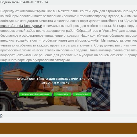
Поделиться
2024-04-10 19:19:14
В аренду от компании "АрмаЭко" вы можете взять контейнеры для строительного мус
контейнеры обеспечивают безопасное хранение и транспортировку мусора, минимиз
соблюдение стандартов качества и экологических норм делает контейнеры от "АрмаЭ
musora/arenda-konteynera/
оптимальным выбором для любого проекта. Мы гарантируем
своевременный забор после завершения работ. Обращайтесь в "АрмаЭко" для аренды
безопасное и эффективное управление отходами. Наши контейнеры обладают высоко
внешним воздействиям, что обеспечивает долгий срок службы. Мы предоставляем ин
учитывая особенности каждого проекта и запросы клиента. Сотрудничество с нами — 
профессионализме на всех этапах выполнения задачи. Наша команда готова ответить
подобрать оптимальное решение для управления мусором на вашем объекте. Обраща
надежного партнера в управлении отходами!
0