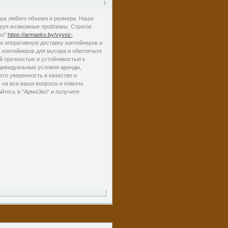
1
ора любого объема и размера. Наши
ируя возможные проблемы. Строгое
ко"
https://armaeko.by/vyvoz-
 оперативную доставку контейнеров и
 контейнеров для мусора и обеспечьте
й прочностью и устойчивостью к
дивидуальные условия аренды,
это уверенность в качестве и
 на все ваши вопросы и помочь
йтесь в "АрмаЭко" и получите