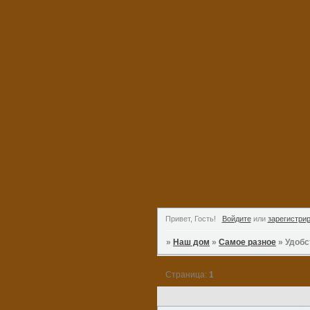
Привет, Гость!
Войдите
или
зарегистри
»
Наш дом
»
Самое разное
»
Удобс
Страница:
1