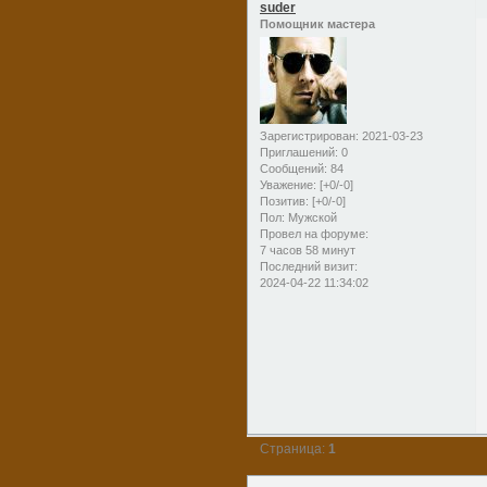
suder
Помощник мастера
Зарегистрирован
: 2021-03-23
Приглашений:
0
Сообщений:
84
Уважение:
[+0/-0]
Позитив:
[+0/-0]
Пол:
Мужской
Провел на форуме:
7 часов 58 минут
Последний визит:
2024-04-22 11:34:02
Страница:
1