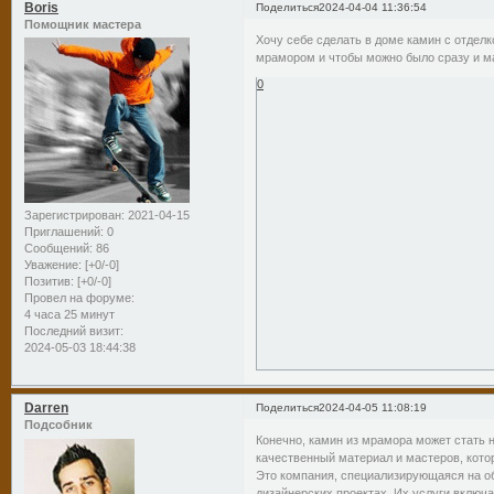
Boris
Поделиться
2024-04-04 11:36:54
Помощник мастера
Хочу себе сделать в доме камин с отдел
мрамором и чтобы можно было сразу и ма
0
Зарегистрирован
: 2021-04-15
Приглашений:
0
Сообщений:
86
Уважение:
[+0/-0]
Позитив:
[+0/-0]
Провел на форуме:
4 часа 25 минут
Последний визит:
2024-05-03 18:44:38
Darren
Поделиться
2024-04-05 11:08:19
Подсобник
Конечно, камин из мрамора может стать 
качественный материал и мастеров, кото
Это компания, специализирующаяся на об
дизайнерских проектах. Их услуги включа