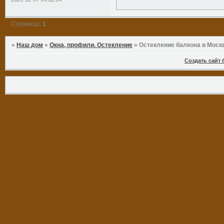
Страница:
1
»
Наш дом
»
Окна, профили. Остекление
»
Остекление балкона в Моск
Создать сайт 