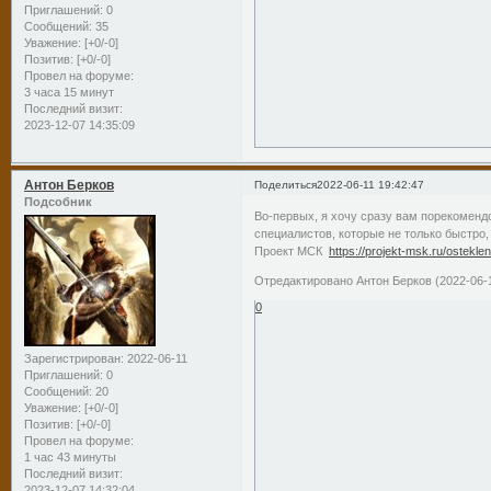
Приглашений:
0
Сообщений:
35
Уважение:
[+0/-0]
Позитив:
[+0/-0]
Провел на форуме:
3 часа 15 минут
Последний визит:
2023-12-07 14:35:09
Антон Берков
Поделиться
2022-06-11 19:42:47
Подсобник
Во-первых, я хочу сразу вам порекоменд
специалистов, которые не только быстро,
Проект МСК
https://projekt-msk.ru/ostekle
Отредактировано Антон Берков (2022-06-1
0
Зарегистрирован
: 2022-06-11
Приглашений:
0
Сообщений:
20
Уважение:
[+0/-0]
Позитив:
[+0/-0]
Провел на форуме:
1 час 43 минуты
Последний визит:
2023-12-07 14:32:04