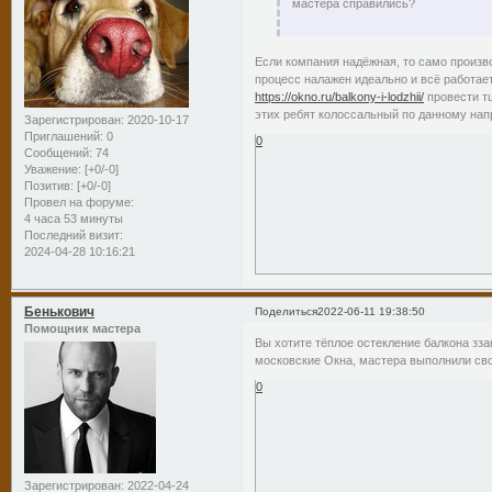
мастера справились?
Если компания надёжная, то само произв
процесс налажен идеально и всё работает
https://okno.ru/balkony-i-lodzhii/
провести тщ
этих ребят колоссальный по данному нап
Зарегистрирован
: 2020-10-17
Приглашений:
0
0
Сообщений:
74
Уважение:
[+0/-0]
Позитив:
[+0/-0]
Провел на форуме:
4 часа 53 минуты
Последний визит:
2024-04-28 10:16:21
Бенькович
Поделиться
2022-06-11 19:38:50
Помощник мастера
Вы хотите тёплое остекление балкона зз
московские Окна, мастера выполнили сво
0
Зарегистрирован
: 2022-04-24