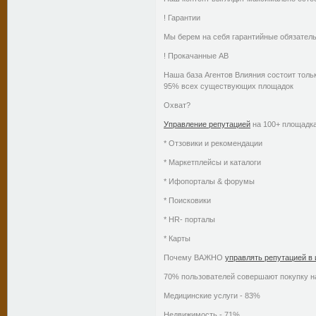
! Гарантии
Мы берем на себя гарантийные обязатель
! Прокачанные АВ
Наша база Агентов Влияния состоит тольк
95% всех существующих площадок
Охват?
Управление репутацией
на 100+ площадка
* Отзовики и рекомендации
* Маркетплейсы и каталоги
* Ифопорталы & форумы
* Поисковики
* HR- порталы
* Карты
Почему ВАЖНО
управлять репутацией в 
70% пользователей совершают покупку на
Медицинские услуги - 83%
Недвижимость - 71%