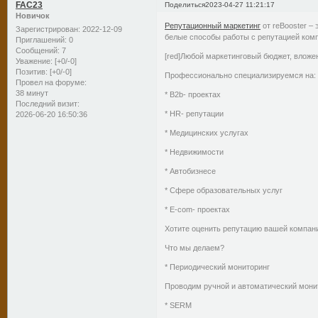
FAC23
Поделиться
2023-04-27 11:21:17
Новичок
Репутационный маркетинг
от reBooster – 
Зарегистрирован
: 2022-12-09
белые способы работы с репутацией комп
Приглашений:
0
Сообщений:
7
[red]Любой маркетинговый бюджет, вложен
Уважение:
[+0/-0]
Позитив:
[+0/-0]
Профессионально специализируемся на:
Провел на форуме:
38 минут
* B2b- проектах
Последний визит:
* HR- репутации
2026-06-20 16:50:36
* Медицинских услугах
* Недвижимости
* Автобизнесе
* Сфере образовательных услуг
* E-com- проектах
Хотите оценить репутацию вашей компани
Что мы делаем?
* Периодический мониторинг
Проводим ручной и автоматический мони
* SERM