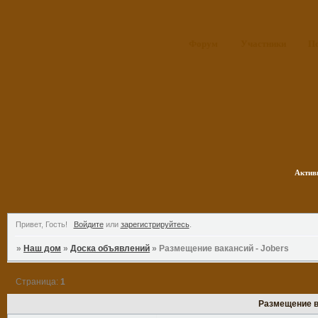
Форум
Участники
П
Актив
Привет, Гость!
Войдите
или
зарегистрируйтесь
.
»
Наш дом
»
Доска объявлений
»
Размещение вакансий - Jobers
Страница:
1
Размещение в