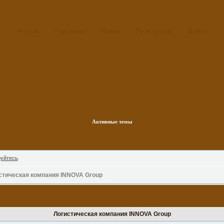
Форум
Участники
Поиск
Регистрация
Войти
Активные темы
руйтесь
.
стическая компания INNOVA Group
Логистическая компания INNOVA Group