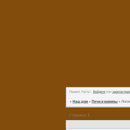
Привет, Гость!
Войдите
или
зарегистри
»
Наш дом
»
Печи и камины
»
Логи
Страница:
1