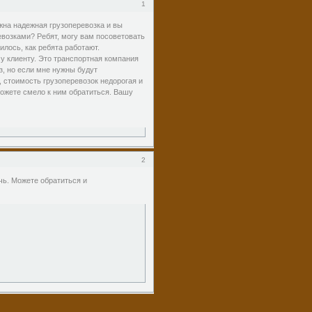
1
жна надежная грузоперевозка и вы
возками? Ребят, могу вам посоветовать
лось, как ребята работают.
му клиенту. Это транспортная компания
з, но если мне нужны будут
, стоимость грузоперевозок недорогая и
можете смело к ним обратиться. Вашу
2
чь. Можете обратиться и