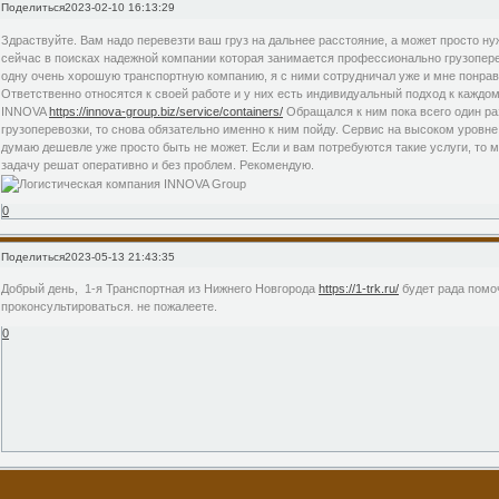
Поделиться
2023-02-10 16:13:29
Здраствуйте. Вам надо перевезти ваш груз на дальнее расстояние, а может просто ну
сейчас в поисках надежной компании которая занимается профессионально грузопере
одну очень хорошую транспортную компанию, я с ними сотрудничал уже и мне понрави
Ответственно относятся к своей работе и у них есть индивидуальный подход к каждо
INNOVA
https://innova-group.biz/service/containers/
Обращался к ним пока всего один ра
грузоперевозки, то снова обязательно именно к ним пойду. Сервис на высоком уровне
думаю дешевле уже просто быть не может. Если и вам потребуются такие услуги, то 
задачу решат оперативно и без проблем. Рекомендую.
0
Поделиться
2023-05-13 21:43:35
Добрый день, 1-я Транспортная из Нижнего Новгорода
https://1-trk.ru/
будет рада помо
проконсультироваться. не пожалеете.
0