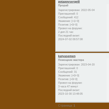
potapovsergei0
Прораб
Зарегистрирован
: 2022-05-04
Приглашений:
0
Сообщений:
412
Уважение:
[+1/-0]
Позитив:
[+0/-0]
Провел на форуме:
2 дня 21 час
Последний визит:
2024-07-02 09:57:08
katyasemen
Помощник мастера
Зарегистрирован
: 2023-04-20
Приглашений:
0
Сообщений:
31
Уважение:
[+0/-0]
Позитив:
[+0/-0]
Провел на форуме:
3 часа 47 минут
Последний визит:
2023-10-30 13:48:05
Страница:
1