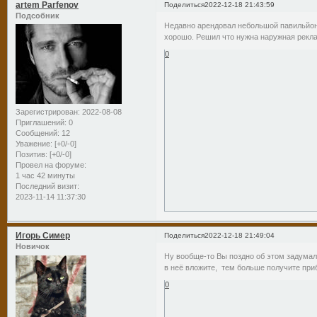
artem Parfenov
Поделиться
2022-12-18 21:43:59
Подсобник
Недавно арендовал небольшой павильйон
хорошо. Решил что нужна наружная рекла
0
Зарегистрирован
: 2022-08-08
Приглашений:
0
Сообщений:
12
Уважение:
[+0/-0]
Позитив:
[+0/-0]
Провел на форуме:
1 час 42 минуты
Последний визит:
2023-11-14 11:37:30
Игорь Симер
Поделиться
2022-12-18 21:49:04
Новичок
Ну вообще-то Вы поздно об этом задумал
в неё вложите, тем больше получите при
0