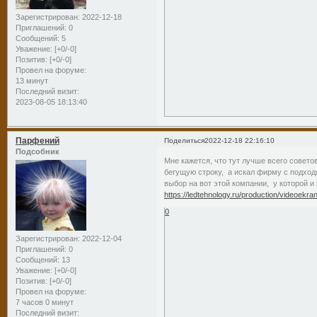
Зарегистрирован
: 2022-12-18
Приглашений:
0
Сообщений:
5
Уважение:
[+0/-0]
Позитив:
[+0/-0]
Провел на форуме:
13 минут
Последний визит:
2023-08-05 18:13:40
Парфений
Поделиться
2022-12-18 22:16:10
Подсобник
Мне кажется, что тут лучше всего совет
бегущую строку, а искал фирму с подход
выбор на вот этой компании, у которой 
https://ledtehnology.ru/production/videoekra
0
Зарегистрирован
: 2022-12-04
Приглашений:
0
Сообщений:
13
Уважение:
[+0/-0]
Позитив:
[+0/-0]
Провел на форуме:
7 часов 0 минут
Последний визит: