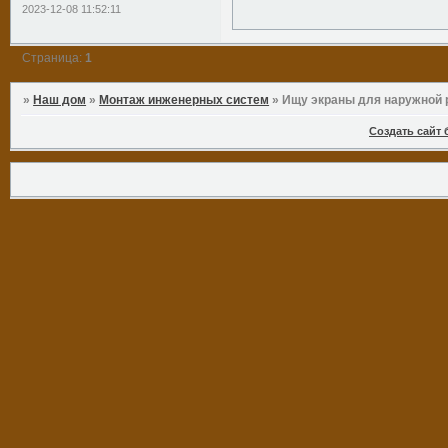
2023-12-08 11:52:11
Страница:
1
»
Наш дом
»
Монтаж инженерных систем
»
Ищу экраны для наружной 
Создать сайт 