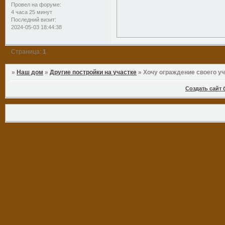
Провел на форуме:
4 часа 25 минут
Последний визит:
2024-05-03 18:44:38
Страница:
1
»
Наш дом
»
Другие постройки на участке
»
Хочу ограждение своего у
Создать сайт 