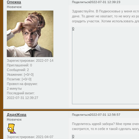
Олежка
Поделиться
2022-07-31 12:39:23
Новичок
Здравствуйте. В Подмосковье у меня есть
даче. То денег не хватает, то не могу из
оградить участок. Хотим использовать дл
0
Зарегистрирован
: 2022-07-14
Приглашений:
0
Сообщений:
2
Уважение:
[+0/-0]
Позитив:
[+0/-0]
Провел на форуме:
2 минуты
Последний визит:
2022-07-31 12:39:27
ДядяЖора
Поделиться
2022-07-31 12:56:57
Новичок
Поделитесь идеей забора? Мне прям очень
смотрится, то я себе я такой сделать могу
0
Зарегистрирован
: 2021-04-07