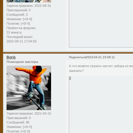
Зарегистрирован
: 2022-08-31
Приглашений:
0
Сообщений:
3
Уважение:
[+0/-0]
Позитив:
[+0/-0]
Провел на форуме:
31 минуту
Последний визит:
2022-09-21 17:04:59
Boris
Поделиться
2023-04-21 15:08:11
Помощник мастера
А что можете сказать насчет забора из м
заказать?
0
Зарегистрирован
: 2021-04-15
Приглашений:
0
Сообщений:
86
Уважение:
[+0/-0]
Позитив:
[+0/-0]