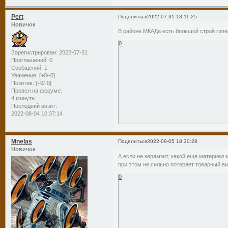
Pert
Поделиться
2022-07-31 13:11:25
Новичок
В районе МКАДа есть большой строй гипер
0
Зарегистрирован
: 2022-07-31
Приглашений:
0
Сообщений:
1
Уважение:
[+0/-0]
Позитив:
[+0/-0]
Провел на форуме:
4 минуты
Последний визит:
2022-08-04 10:37:14
Mnelas
Поделиться
2022-09-05 18:30:28
Новичок
А если не керамзит, какой еще материал 
при этом не сильно потеряет товарный ви
0