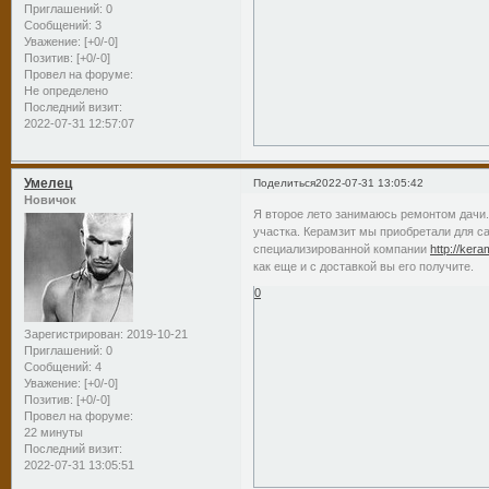
Приглашений:
0
Сообщений:
3
Уважение:
[+0/-0]
Позитив:
[+0/-0]
Провел на форуме:
Не определено
Последний визит:
2022-07-31 12:57:07
Умелец
Поделиться
2022-07-31 13:05:42
Новичок
Я второе лето занимаюсь ремонтом дачи.
участка. Керамзит мы приобретали для с
специализированной компании
http://ker
как еще и с доставкой вы его получите.
0
Зарегистрирован
: 2019-10-21
Приглашений:
0
Сообщений:
4
Уважение:
[+0/-0]
Позитив:
[+0/-0]
Провел на форуме:
22 минуты
Последний визит:
2022-07-31 13:05:51