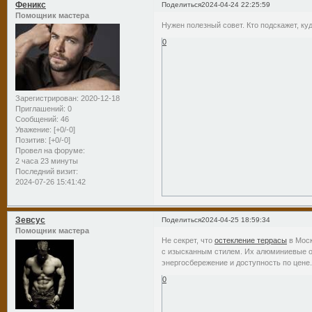
Феникс
Поделиться
2024-04-24 22:25:59
Помощник мастера
Нужен полезный совет. Кто подскажет, к
0
Зарегистрирован
: 2020-12-18
Приглашений:
0
Сообщений:
46
Уважение:
[+0/-0]
Позитив:
[+0/-0]
Провел на форуме:
2 часа 23 минуты
Последний визит:
2024-07-26 15:41:42
Зевсус
Поделиться
2024-04-25 18:59:34
Помощник мастера
Не секрет, что
остекление террасы
в Моск
с изысканным стилем. Их алюминиевые ок
энергосбережение и доступность по цене
0