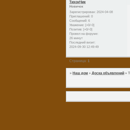
ТихонЧик
Новичок
Зарегистрирован
: 2024-04-08
Приглашений:
0
Сообщений:
6
Уважение:
[+0/-0]
Позитив:
[+0/-0]
Провел на форуме:
26 минут
Последний визит:
2024-09-30 12:49:49
Страница:
1
»
Наш дом
»
Доска объявлений
»
Т