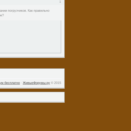
1
ании погрузчиков. Как правильно
ок?
ум бесплатно
·
ЖивыеФорумы.ру
© 2015