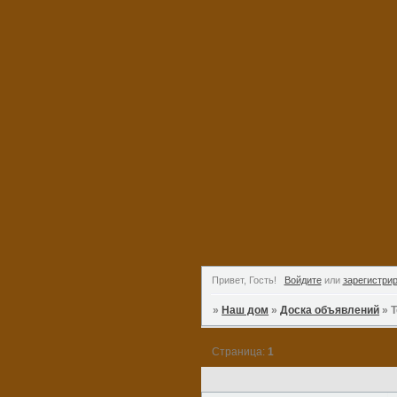
Привет, Гость!
Войдите
или
зарегистри
»
Наш дом
»
Доска объявлений
»
Т
Страница:
1