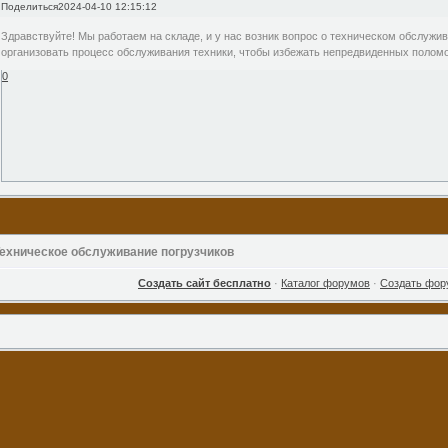
Поделиться
2024-04-10 12:15:12
Здравствуйте! Мы работаем на складе, и у нас возник вопрос о техническом обслужив
организовать процесс обслуживания техники, чтобы избежать непредвиденных полом
0
ехническое обслуживание погрузчиков
Создать сайт бесплатно
·
Каталог форумов
·
Создать фор