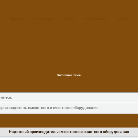
Форум
Участники
Поиск
Регистрация
Войти
Активные темы
руйтесь
.
роизводитель емкостного и очистного оборудования
Надежный производитель емкостного и очистного оборудования