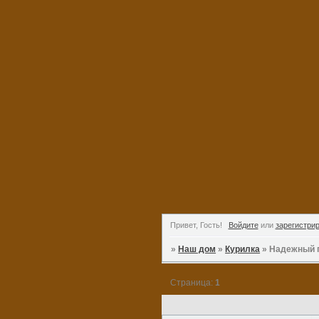
Привет, Гость!
Войдите
или
зарегистри
»
Наш дом
»
Курилка
»
Надежный п
Страница:
1