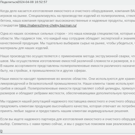
Поделиться
2024-04-08 16:52:57
Когда дело касается изготовления емкостного и очистного оборудования, компания 
игроков на рынке. Специализируясь на производстве изделий из полипропилена, стек
бетона, наша компания предлагает высококачественные и надежные продукты, кото
стандартам
https://naberezhnye-chelny.bazman.ru/
Одна из наших основных сильных сторон - это наша команда специалистов, которые 
области. Мы гордимся тем, что каждый наш сотрудник обладает экспертизой и знани
качественной продукции. Мы тщательно выбираем сырье на рынке, чтобы убедиться,
материалы для наших изделий.
Наше производство осуществляется с применением метода экструзионной сварки, чт
швов. Мы осуществляем изготовление емкостей различной сложности и размеров, в с
В нашем ассортименте представлены полипропиленовые емкости различного назначен
быту, на стройках, в промышленности и других сферах.
Наши емкости находят применение во многих областях. Они используются для хранени
ликероводочной и безалкогольной промышленности. Наши клиенты также используют 
грибов и овощей. Полипропиленовые емкости представляют собой цилиндры, прямоуг
размеров и обладают ребрами жесткости, обеспечивающими дополнительную прочнос
Мы гордимся нашей репутацией надежного поставщика емкостного и очистного обору
предложить клиентам продукцию высочайшего качества, которая отвечает их потребн
принять любые задачи и предоставить нашим клиентам индивидуальные решения.
Если вы ищете надежного партнера для изготовления емкостного и очистного оборуд
выбор. Свяжитесь с нами прямо сейчас, и мы с радостью поможем вам реализовать 
0