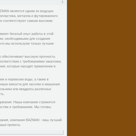
1
BAZMAN является одним из ведущих
лопластика, металла и футированного
рые соответствуют самым высоким
имеют богатый опыт работы в этой
ями, необходимыми для создания
 что мы используем только лучшие
о обеспечивает высокую прочность
оответствии с требованиями заказчика.
ия, которые находят применение в
я и перевозки воды, а также в
наши емкости для засолки и квашения
ольники или квадраты различных
ть.
дования. Наша компания стремится
остям и требованиям. Мы готовы
ования, компания BAZMAN - ваш лучший
ваши проекты.