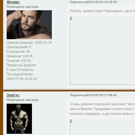
Феникс
Поделиться
2024-02-04 14:36:40
Помощник мастера
Ребята, приветствую! Подскажите, где в 
0
Зарегистрирован
: 2020-12-18
Приглашений:
0
Сообщений:
46
Уважение:
[+0/-0]
Позитив:
[+0/-0]
Провел на форуме:
2 часа 23 минуты
Последний визит:
2024-07-26 15:41:42
Зевсус
Поделиться
2024-02-05 17:08:40
Помощник мастера
Очень доволен покупкой в магазине "Авт
авто в Москве. Продукция соответствует
каталоге порадовал, а доступные цены и 
0