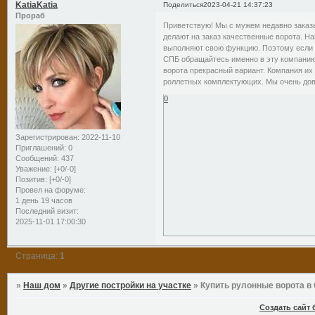
KatiaKatia
Поделиться
2023-04-21 14:37:23
Прораб
Приветствую! Мы с мужем недавно заказ
делают на заказ качественные ворота. На
выполняют свою функцию. Поэтому если 
СПБ обращайтесь именно в эту компанию.
ворота прекрасный вариант. Компания их
роллетных комплектующих. Мы очень до
0
Зарегистрирован
: 2022-11-10
Приглашений:
0
Сообщений:
437
Уважение:
[+0/-0]
Позитив:
[+0/-0]
Провел на форуме:
1 день 19 часов
Последний визит:
2025-11-01 17:00:30
Страница:
1
»
Наш дом
»
Другие постройки на участке
»
Купить рулонные ворота в
Создать сайт 