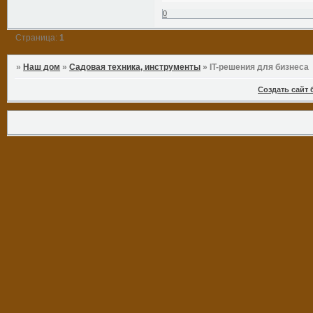
0
Страница:
1
»
Наш дом
»
Садовая техника, инструменты
»
IT-решения для бизнеса
Создать сайт 