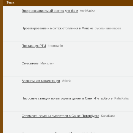
Тема
Энергонезависимый септик для бани
AnriMatizz
Проектирование и монтаж отопления в Минске
руслан шинкарев
Поставщик РТИ
kostrow4n
Смеситель
Михалыч
Автономная канализация
Valeria
Насосные станции по выгодным ценам в Санкт-Петербурге
KatiaKatia
Стоимость замены смесителя в Санкт-Петербурге
KatiaKatia