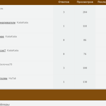
Ответов
Просмотров
После
сяк
3
284
нагреватели
KatiaKatia
1
118
скве
KatiaKatia
0
86
тске?
KatiaKatia
0
76
Белочка78
3
100
ателям
HaTali
1
130
ойлеры