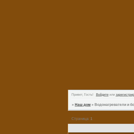
Привет, Гость!
Войдите
или
зарегистри
»
Наш дом
»
Водонагреватели и б
Страница:
1