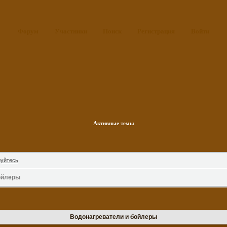
Форум
Участники
Поиск
Регистрация
Войти
Активные темы
руйтесь
.
ойлеры
Водонагреватели и бойлеры