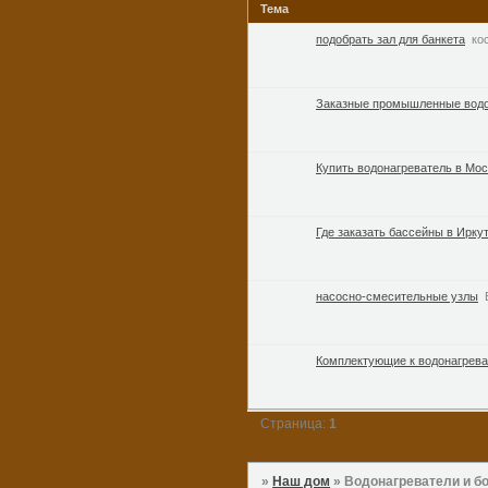
Тема
подобрать зал для банкета
ко
Заказные промышленные водо
Купить водонагреватель в Мо
Где заказать бассейны в Ирку
насосно-смесительные узлы
Комплектующие к водонагрев
Страница:
1
»
Наш дом
»
Водонагреватели и б