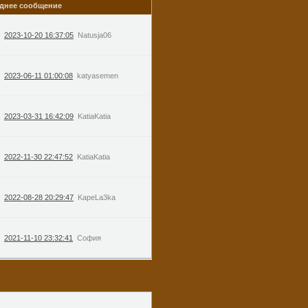
днее сообщение
2023-10-20 16:37:05
Natusja06
2023-06-11 01:00:08
katyasemen
2023-03-31 16:42:09
KatiaKatia
2022-11-30 22:47:52
KatiaKatia
2022-08-28 20:29:47
KapeLa3ka
2021-11-10 23:32:41
София