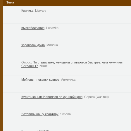
Тема
Клиника
Listva v
выскабливание
Lubavka
заработок дома
Милана
Опрос:
По статистике, женщины спиваются быстрее, чем мужчины.
Согласны?
Nikolt
Мой опыт покупки ковров
Анжелика
Купить коньяк Наполеон по лучшей цене
Серега (Фаэтон)
Затопили нашу квартиру
Simona