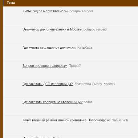
Тема
XWAY гид по маркетплейсам
potapovsergei0
Эвакуатор для спецтехники в Москве
potapovsergei0
Где купить столешницу для кухни
KatiaKatia
Вопрос про перепланировку
Прораб
Где заказать ДСП столешницы?
Екатерина Сырбу-Колева
Где заказать кварцевые столешницы?
fedor
Качественный ремонт ванной комнаты в Новосибирске
SanSanich