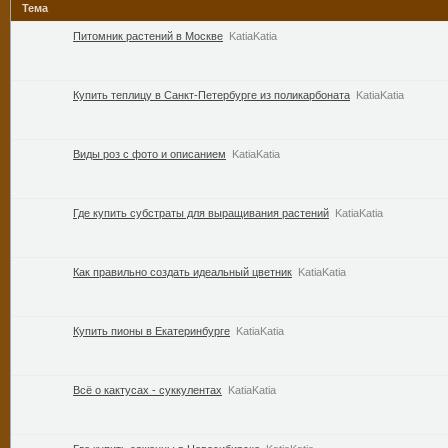
Тема
Питомник растений в Москве
KatiaKatia
Купить теплицу в Санкт-Петербурге из поликарбоната
KatiaKatia
Виды роз с фото и описанием
KatiaKatia
Где купить субстраты для выращивания растений
KatiaKatia
Как правильно создать идеальный цветник
KatiaKatia
Купить пионы в Екатеринбурге
KatiaKatia
Всё о кактусах - суккулентах
KatiaKatia