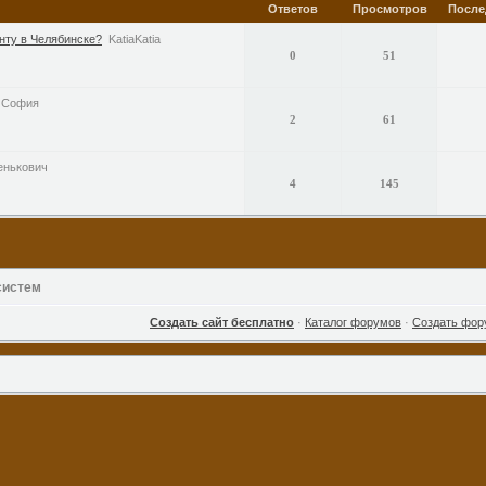
Ответов
Просмотров
После
нту в Челябинске?
KatiaKatia
0
51
София
2
61
енькович
4
145
систем
Создать сайт бесплатно
·
Каталог форумов
·
Создать фор