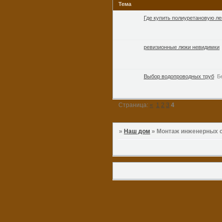
Тема
Где купить полиуретановую ле
ревизионные люки невидимки
Выбор водопроводных труб
Б
Страница:
«
1
2
3
4
»
Наш дом
»
Монтаж инженерных 