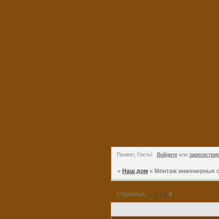
Привет, Гость!
Войдите
или
зарегистри
»
Наш дом
»
Монтаж инженерных 
Страница:
«
1
2
3
4