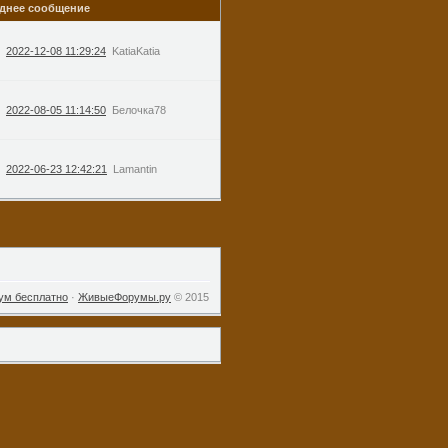
днее сообщение
2022-12-08 11:29:24
KatiaKatia
2022-08-05 11:14:50
Белочка78
2022-06-23 12:42:21
Lamantin
ум бесплатно
·
ЖивыеФорумы.ру
© 2015