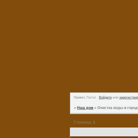
Привет, Гость!
Войдите
или
зарегистри
»
Наш дом
»
Очистка воды в город
Страница:
1