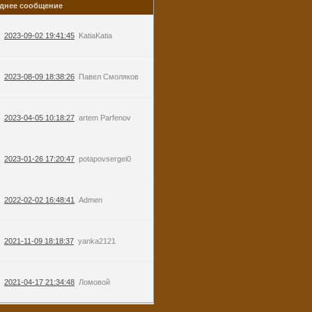
днее сообщение
2023-09-02 19:41:45
KatiaKatia
2023-08-09 18:38:26
Павел Смоляков
2023-04-05 10:18:27
artem Parfenov
2023-01-26 17:20:47
potapovsergei0
2022-02-02 16:48:41
Admen
2021-11-09 18:18:37
yanka2121
2021-04-17 21:34:48
Ломовой