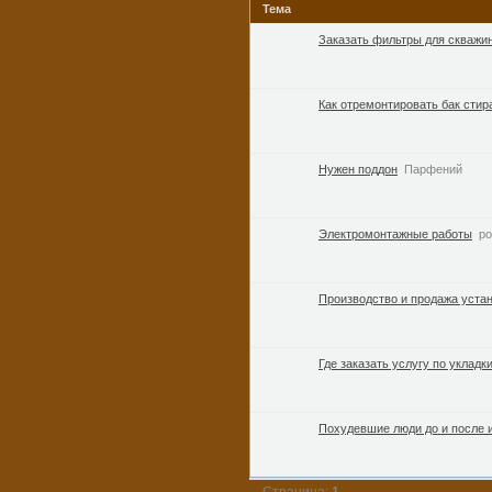
Тема
Заказать фильтры для скважи
Как отремонтировать бак сти
Нужен поддон
Парфений
Электромонтажные работы
po
Производство и продажа устан
Где заказать услугу по укладк
Похудевшие люди до и после 