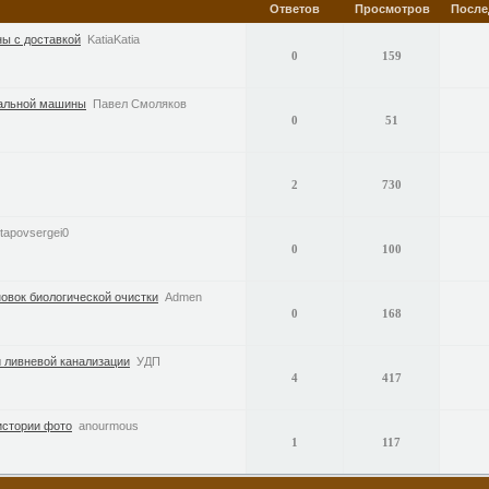
Ответов
Просмотров
После
ны с доставкой
KatiaKatia
0
159
ральной машины
Павел Смоляков
0
51
2
730
tapovsergei0
0
100
овок биологической очистки
Admen
0
168
и ливневой канализации
УДП
4
417
истории фото
anourmous
1
117