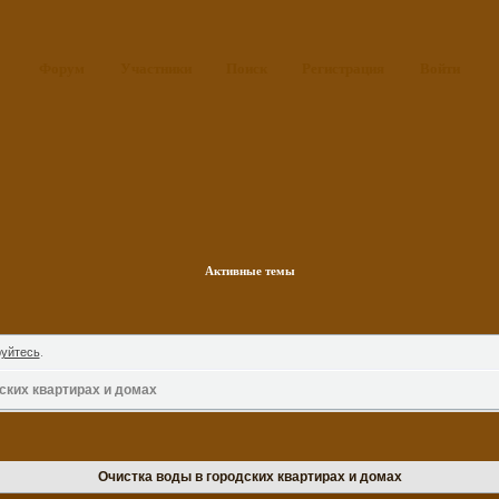
Форум
Участники
Поиск
Регистрация
Войти
Активные темы
руйтесь
.
ских квартирах и домах
Очистка воды в городских квартирах и домах