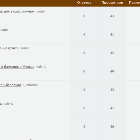
Ответов
Просмотров
После
ер для ваших покупок!
suder
0
43
suder
0
41
ения грунта
suder
0
45
ля балконов в Москве
valeriy
0
40
есный сериал
Qinnarasi
0
43
а
valeriy
0
47
1
0
46