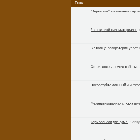
Тема
"Вертикаль" – надежный партн
За покупкой пиломатериалов
В столице лаборатория уплотн
Остекление и другие работы д
Посоветуйте длинный и интер
Механизированная стяжка пол
Термопанели для дома.
Sonny