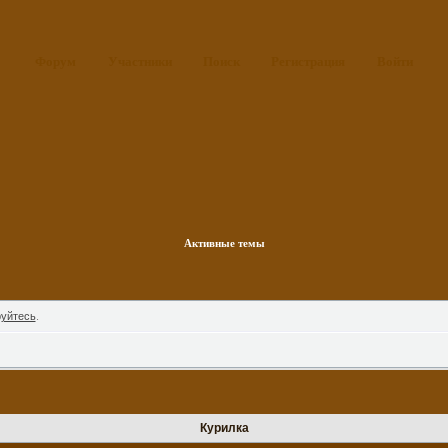
Форум
Участники
Поиск
Регистрация
Войти
Активные темы
руйтесь
.
Курилка