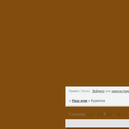
Привет, Гость!
Войдите
или
зарегистри
»
Наш дом
»
Курилка
Страница:
«
1
…
5
6
7
8
9
…
78
»