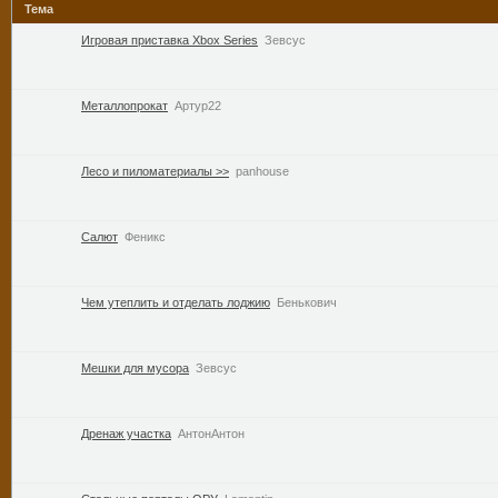
Тема
Игровая приставка Xbox Series
Зевсус
Металлопрокат
Артур22
Лесо и пиломатериалы >>
panhouse
Салют
Феникс
Чем утеплить и отделать лоджию
Бенькович
Мешки для мусора
Зевсус
Дренаж участка
АнтонАнтон